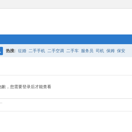
热搜:
征婚
二手手机
二手空调
二手车
服务员
司机
保姆
保安
搜
索
抱歉，您需要登录后才能查看
.