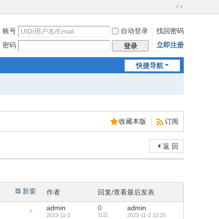
切
换
账号
自动登录
找回密码
到
宽
密码
立即注册
登录
版
快捷导航
收藏本版
|
订阅
返 回
新窗
作者
回复/查看
最后发表
admin
0
admin
1111
2023-11-2
2023-11-2 10:25
隐