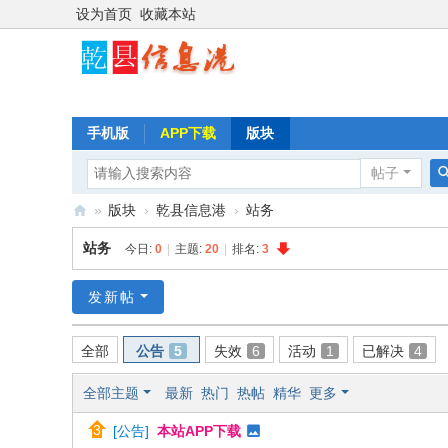
设为首页
收藏本站
手机版
APP下载
版块
帖子
»
版块
›
乾县信息港
›
站务
乾
站务
今日:
0
|
主题:
20
|
排名:
3
县
信
发新帖
息
全部
公告
5
失效
6
活动
1
已解决
4
港
全部主题
最新
热门
热帖
精华
更多
[
公告
]
本站APP下载