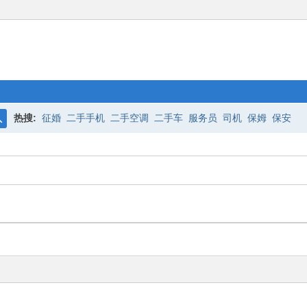
热搜:
征婚
二手手机
二手空调
二手车
服务员
司机
保姆
保安
搜
索