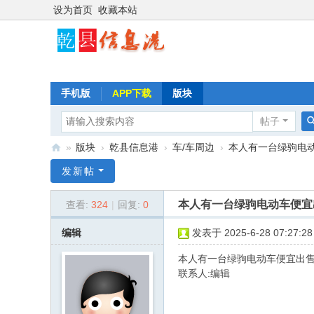
设为首页
收藏本站
手机版
APP下载
版块
帖子
»
版块
›
乾县信息港
›
车/车周边
›
本人有一台绿驹电动车便
乾
发新帖
县
本人有一台绿驹电动车便宜出售，有
查看:
324
|
回复:
0
信
息
编辑
发表于 2025-6-28 07:27:28
港
本人有一台绿驹电动车便宜出售，有
联系人:编辑