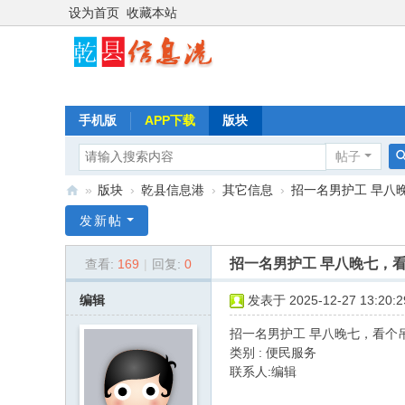
设为首页
收藏本站
手机版
APP下载
版块
帖子
»
版块
›
乾县信息港
›
其它信息
›
招一名男护工 早八晚
乾
发新帖
县
招一名男护工 早八晚七，看个吊
查看:
169
|
回复:
0
信
息
编辑
发表于 2025-12-27 13:20:2
港
招一名男护工 早八晚七，看个吊瓶
类别 : 便民服务
联系人:编辑